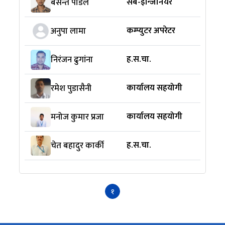
सब-इन्जिनियर
बसन्त पौडेल
कम्प्युटर अपरेटर
अनुपा लामा
ह.स.चा.
निरंजन ढुगांना
कार्यालय सहयोगी
रमेश पुडासैनी
कार्यालय सहयोगी
मनोज कुमार प्रजा
ह.स.चा.
चेत बहादुर कार्की
१