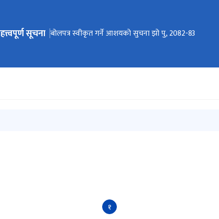
हत्त्वपूर्ण सूचना
ेभिगेसनमा जानुहोस्
बोलपत्र स्वीकृत गर्ने आशयको सुचना (D&B Bridge)
बोलपत्र स्वीकृत गर्ने आशयको सुचना झो पु, 2082-83
परामर्शदाताको आवेदन आह्वान सम्बन्धी सूचना।
१