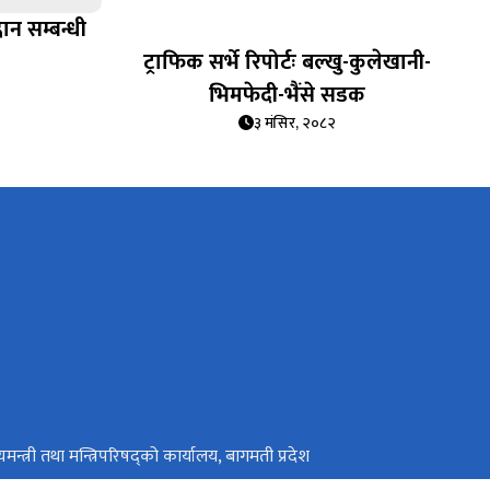
न सम्बन्धी
ट्राफिक सर्भे रिपोर्टः बल्खु-कुलेखानी-
भिमफेदी-भैंसे सडक
३ मंसिर, २०८२
यमन्त्री तथा मन्त्रिपरिषद्को कार्यालय, बागमती प्रदेश