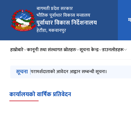
बागमती प्रदेश सरकार
भौतिक पूर्वाधार विकास मन्त्रालय
म
मुख्य न
पूर्वाधार विकास निर्देशनालय
हेटौंडा, मकवानपुर
हाम्रोबारे
कानूनी तथा संस्थागत स्रोतहरु
सूचना केन्द्र
डाउनलोडहरू
मुख्य नेभिगेसनमा जानुहोस्
सूचना
परामर्शदाताको आवेदन आह्वान सम्बन्धी सूचना।
कार्यालयको वार्षिक प्रतिवेदन