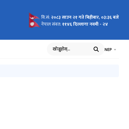
वि.सं:
२०८३ साउन २१ गते बिहीबार, ०३:३६ बजे
नेपाल संवत:
११४६ दिल्लागा नवमी - २४
भाषा चयन गर्नुह
भाषा प
NEP
खोज्नुहोस्