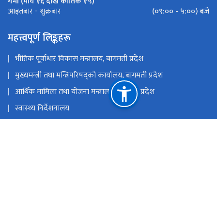
गर्मी (माघ १६ देखि कार्तिक १५)
(०९:०० - ५:००) बजे
आइतबार - शुक्रबार
महत्त्वपूर्ण लिङ्कहरू
भौतिक पूर्वाधार विकास मन्त्रालय, बागमती प्रदेश
मुख्यमन्त्री तथा मन्त्रिपरिषद्को कार्यालय, बागमती प्रदेश
आर्थिक मामिला तथा योजना मन्त्रालय, बागमती प्रदेश
स्वास्थ्य निर्देशनालय
पशुपन्छी तथा मत्स्य विकास निर्देशनालय
वन निर्देशनालय
राष्ट्रिय प्राकृतिक स्रोत तथा वित्त आयोग
हेटौंडा, मकवानपुर
idd.bagamati@gmail.com