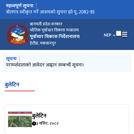
महत्त्वपूर्ण सूचना
मुख्य नेभिगेसनमा जानुहोस्
बोलपत्र स्वीकृत गर्ने आशयको सुचना (D&B Bridge)
बोलपत्र स्वीकृत गर्ने आशयको सुचना झो पु, 2082-83
परामर्शदाताको आवेदन आह्वान सम्बन्धी सूचना।
बागमती प्रदेश सरकार
भौतिक पूर्वाधार विकास मन्त्रालय
भाषा चयन गर्नुहोस
NEP
पूर्वाधार विकास निर्देशनालय
हेटौंडा, मकवानपुर
मुख्य नेभिगेसनमा जानुहोस्
सूचना
परामर्शदाताको आवेदन आह्वान सम्बन्धी सूचना।
बुलेटिन
बुलेटिन
३ मंसिर, २०८२